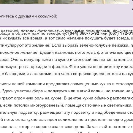
литесь с друзьями сссылкой:
 натяжной потолок фотопечатью красными помидорами, ярко-желт
общите об этом нам по телефону:
(044) 360-75-92
или
(067) 172-0
е их кушать все время, а вот само желание покушать будет всегда, 
стимулируют это желание. Если выбрать зелено-голубые пейзажи, г
положное желание. Дизайн натяжных потолков с фотопечатью цвет
аров. Очень популярными на кухне и столовой являются натяжные
пользуют розы, орхидеи и фиалки. Фото узоры по периметру или к
 с блюдцами и ложечками, это часто встречающиеся потолки на ку
исты нашей компании предлагают совмещенные кухню и столовую,
. Здесь уместны формы полукруга или мягкой волны, но только н
грают огромную роль на кухне. В центре кухни обычно располагаю
, если потолок многоуровневый, помещают точечные светильники
тельную подсветку, размещают эту подсветку и над обеденным стол
й потолок на кухне выглядел великолепно и простоял не одно деся
ионалы, которые хорошо знают свое дело. Заказывайте натяжные по