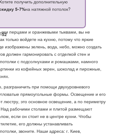
Хотите получить дополнительную
скидку 5-7%
на натяжной потолок?
ыми перцами и оранжевыми тыквами, вы не
1-52
как только войдете на кухню, потому что яркие
де изображены зелень, вода, небо, можно создать
ов должен гармонировать с отделкой стен и
 потолки с подсолнухами и ромашками, намного
артинки из кофейных зерен, шоколад и пирожные,
хнях.
 разграничить при помощи двухуровневого
е угловатые прямоугольные формы. Освещение и его
т люстру, это основное освещение, а по периметру
. Над рабочими столами и плитой размещают
ом, если он стоит не в центре кухни. Чтобы
тилетие, его должны устанавливать
толки, звоните. Наши адреса: г. Киев,