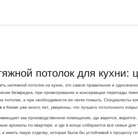
яжной потолок для кухни: 
ить натяжной потолок на кухне, это самое правильное и однознач
чески безвредна, при проветривании и консервации перепады тем
на потолке, а при необходимости ее легко помыть. Специалисты к
в в Киеве уже много лет, уверенны, что лучшего потолочного покр
овмещает как производственное помещение, где варится, жарится, 
ные ароматы по квартире, и где в конце собирается вся семья дл
 и иметь такую отделку, которая была бы устойчивой к процессу го