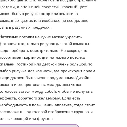
цветами, а в тон к ней салфетки, красный цвет
может быть в рисунке штор или жалюзи, в
комнатных цветах или икебанах, но все должно
быть в разумных пределах.
Натяжные потолки на кухне можно украсить
фотопечатью, только рисунок для этой комнаты
надо подбирать осмотрительно. Не секрет, что
ассортимент картинок для натяжного потолка
спальни, гостиной или детской очень большой, то
выбор рисунка для комнаты, где происходит прием
пищи должен быть очень продуманным. Дизайн
сюжета и его цветовая гамма должны четко
согласовываться между собой, чтобы не получить
эффекта, обратного желаемому. Если есть
необходимость в повышении аппетита, тогда стоит
расположить над головой изображение крупных и
сочных овощей или фруктов.