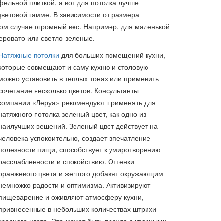
фельной плиткой, а вот для потолка лучше
цветовой гамме. В зависимости от размера
ом случае огромный вес. Например, для маленькой
серовато или светло-зеленые.
Натяжные потолки
для больших помещений кухни,
которые совмещают и саму кухню и столовую
можно установить в теплых тонах или применить
сочетание несколько цветов. Консультанты
компании «Леруа» рекомендуют применять для
натяжного потолка зеленый цвет, как одно из
наилучших решений. Зеленый цвет действует на
человека успокоительно, создает впечатление
полезности пищи, способствует к умиротворению
расслабленности и спокойствию. Оттенки
оранжевого цвета и желтого добавят окружающим
немножко радости и оптимизма. Активизируют
пищеварение и оживляют атмосферу кухни,
привнесенные в небольших количествах штрихи
красного цвета. Это может быть посуда с красными