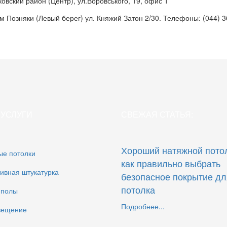
овский район (Центр), ул.Воровського, 19, офис 1
, м Позняки (Левый берег) ул. Княжий Затон 2/30. Телефоны: (044) 36
УСЛУГИ
СВЕЖАЯ СТАТЬЯ:
Хороший натяжной пото
ые потолки
как правильно выбрать
ивная штукатурка
безопасное покрытие дл
потолка
 полы
Подробнее...
вещение