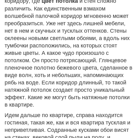
коридору, где
и стен сложно
цвет потолка
различить. Как единственным взмахом
волшебной палочкой коридор мгновенно может
преобразиться. Уже нет здесь лишней мебели,
нет в нем и скучных и тусклых оттенков. Стены
оклеены новыми светлыми обоями, а вдоль них
тумбочки расположились, на которых стоят
живые цветы. А какое чудо произошло с
потолком. Он просто потрясающий. Глянцевое
пленочное полотно бежевого цвета, сделанное в
виде волн, хоть и небольших, напоминающих
рябь на воде. Если коридор длинный, то такой
натяжной потолок создает просто уникальный
эффект. Какие же могут быть натяжные потолки
в квартире.
Идем дальше по квартире, справа находится
гостиная, такая же, как и вся квартира тусклая и
неприветливая. Содранные кусками обои висят
на стенах, вековой слой пыли на полу, и