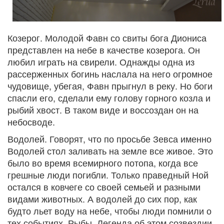
Козерог. Молодой Фавн со свиты бога Диониса
представлен на небе в качестве козерога. Он
любил играть на свирели. Однажды одна из
рассерженных богинь наслала на него огромное
чудовище, убегая, Фавн прыгнул в реку. Но боги
спасли его, сделали ему голову горного козла и
рыбий хвост. В таком виде и воссоздан он на
небосводе.
Водолей. Говорят, что по просьбе Зевса именно
Водолей стол заливать на земле все живое. Это
было во время всемирного потопа, когда все
грешные люди погибли. Только праведный Ной
остался в ковчеге со своей семьей и разными
видами животных. А водолей до сих пор, как
будто льет воду на небе, чтобы люди помнили о
тех событиях. Рыбы. Легенда об этом созвездии